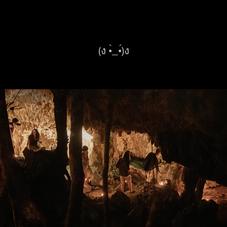
(ง •̀_•́)ง